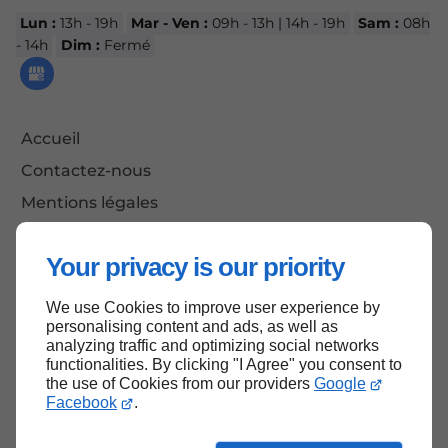
Lun :
13h - 19h
Mar - Ven :
09h - 13h | 14h - 19h
Sam :
08h
- 14h
Dim :
Fermé
Accueil
Contactez-nous
Mentions légales
Plan du site
Your privacy is our priority
We use Cookies to improve user experience by
Haut de page
personalising content and ads, as well as
analyzing traffic and optimizing social networks
functionalities. By clicking "I Agree" you consent to
the use of Cookies from our providers
Google
Facebook
.