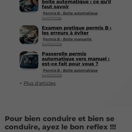
boîte automatique : ce qu'il
faut savoir
Permis B - Boîte automatique
04/07/2026
Examen pratique permis B :
les erreurs à éviter
Permis B - Boîte manuelle
04/05/2026
Passerelle permis
automatique vers manuel :
est-ce fait pour vous ?
Permis B - Boîte automatique
04/03/2026
Plus d'articles
Pour bien conduire et bien se
conduire, ayez le bon reflex !!!